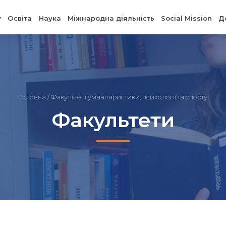
у
Освіта
Наука
Міжнародна діяльність
Social Mission
Д
Головна
/
Факультет гуманітаристики, психології та спорту
Факультети