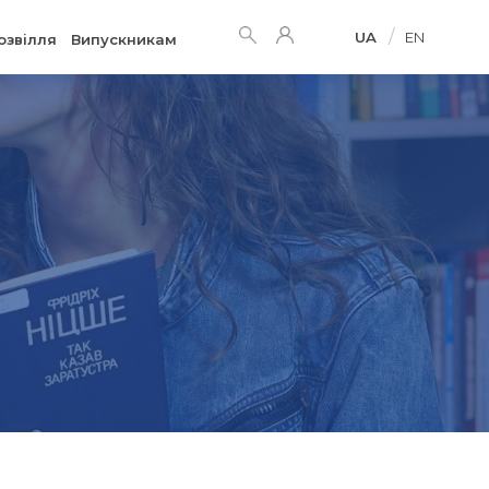
/
UA
EN
озвілля
Випускникам